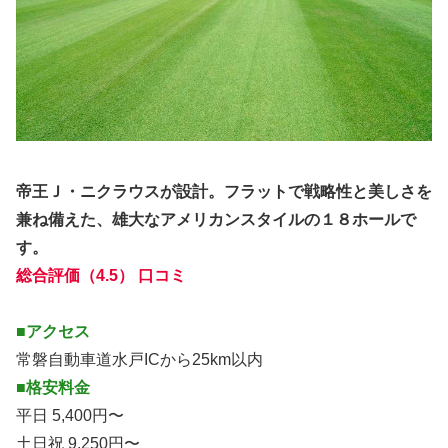
帝王Ｊ・ニクラウスが設計。フラットで戦略性と美しさを
兼ね備えた、雄大なアメリカンスタイルの１８ホールで
す。
総合評価（4.5） 口コミ
■アクセス
常磐自動車道水戸ICから25km以内
■格安料金
平日 5,400円〜
土日祝 9,250円〜