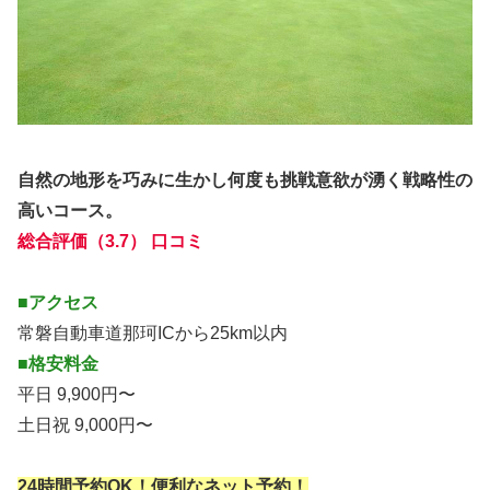
自然の地形を巧みに生かし何度も挑戦意欲が湧く戦略性の
高いコース。
総合評価（3.7） 口コミ
■アクセス
常磐自動車道那珂ICから25km以内
■格安料金
平日 9,900円〜
土日祝 9,000円〜
24時間予約OK！便利なネット予約！