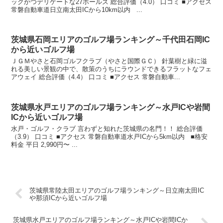
ックかつデリケートな27ホールズ 総合評価（4.0） 口コミ ■アクセス
常磐自動車道日立南太田ICから10km以内 ...
茨城県石岡エリアのゴルフ場ランキング～千代田石岡IC
から近いゴルフ場
ＪＧＭやさと石岡ゴルフクラブ（やさと国際ＧＣ） 針葉樹と緑に溢
れる美しい景観の中で、散策のうちにラウンドできるフラットなフェ
アウェイ 総合評価（4.4） 口コミ ■アクセス 常磐自動車...
茨城県水戸エリアのゴルフ場ランキング～水戸ICや岩間
ICから近いゴルフ場
水戸・ゴルフ・クラブ 言わずと知れた茨城県の名門！！ 総合評価
（3.9） 口コミ ■アクセス 常磐自動車道水戸ICから5km以内 ■格安
料金 平日 2,990円〜 ...
茨城県常陸太田エリアのゴルフ場ランキング～日立南太田IC
や那須ICから近いゴルフ場
茨城県水戸エリアのゴルフ場ランキング～水戸ICや岩間ICか