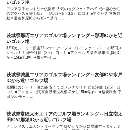
いゴルフ場
アジア取手カントリー倶楽部 人気のセグウェイPlay(^_^)/~都心から
のアクセス良好！駅近！ 総合評価（3.3） 口コミ ■アクセス 常磐自
動車道谷和原ICから10km以内 ...
茨城県那珂エリアのゴルフ場ランキング～那珂ICから近
いゴルフ場
那珂カントリー倶楽部 マナーアップ & プレーファースト！が那珂ス
タイル！！ 総合評価（3.6） 口コミ ■アクセス 常磐自動車道那珂IC
から15km以内 ■格安料金 ...
茨城県城里エリアのゴルフ場ランキング～友部ICや水戸
ICから近いゴルフ場
笠間桜カントリー倶楽部 安くてゴメンナサイ !! 総合評価（2.5） 口
コミ ■アクセス 北関東自動車道友部ICから15km以内 ■格安料金 平
日 900円〜 土...
茨城県常陸太田エリアのゴルフ場ランキング～日立南太
田ICや那須ICから近いゴルフ場
グランドスラムカントリークラブ 緩やかな起伏に展開するダイナミ