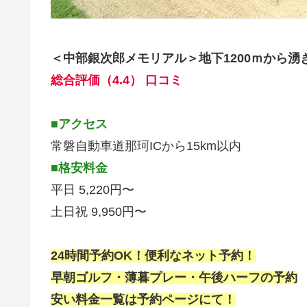
＜中部銀次郎メモリアル＞地下1200ｍから
総合評価（4.4） 口コミ
■アクセス
常磐自動車道那珂ICから15km以内
■格安料金
平日 5,220円〜
土日祝 9,950円〜
24時間予約OK！便利なネット予約！
早朝ゴルフ・薄暮プレー・午後ハーフの予約
安い料金一覧は予約ページにて！