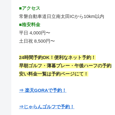
■アクセス
常磐自動車道日立南太田ICから10km以内
■格安料金
平日 4,000円〜
土日祝 8,500円〜
24時間予約OK！便利なネット予約！
早朝ゴルフ・薄暮プレー・午後ハーフの予約
安い料金一覧は予約ページにて！
⇒ 楽天GORAで予約！
⇒じゃらんゴルフで予約！