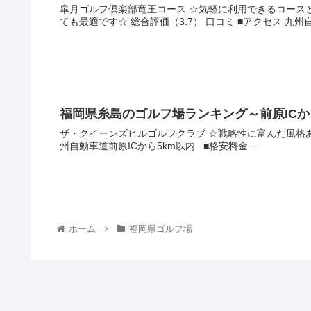
皐月ゴルフ倶楽部竜王コース ☆気軽に利用できるコースとなっているので、初心者ゴルファーが回数をこなすゴルフ場とし
ても最適です☆ 総合評
福岡県糸島のゴルフ場ランキング～前原IC
ザ・クイーンズヒルゴルフクラブ ☆戦略性に富んだ風格あるチャンピオンコース☆ 総合評価（4.8） 口コミ ■アクセス 西九
州自動車道前原ICから5km以内 ■格安料金 ...
ホーム
福岡県ゴルフ場