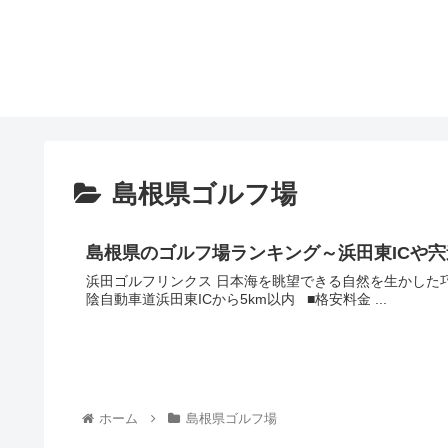
島根県ゴルフ場
島根県のゴルフ場ランキング～浜田東ICや宍
浜田ゴルフリンクス 日本海を眺望できる自然を生かした巧みに生かした18ホールズ 総合評価（4.7） 口コミ ■アクセス 山
陰自動車道浜田東ICから5km以内 ■格安料金 ...
ホーム
島根県ゴルフ場