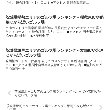
です。 総合評価（4.1） 口コミ ■アクセス 常磐自動車道...
茨城県稲敷エリアのゴルフ場ランキング～稲敷東ICや稲
敷ICから近いゴルフ場
土浦カントリー倶楽部 開場60年の風格ただようバラエティーに富ん
だ２７コース！！ 総合評価（3.5） 口コミ ■アクセス 圏央道稲敷東
ICから5km以内 ■格安料金 平...
茨城県城里エリアのゴルフ場ランキング～友部ICや水戸
ICから近いゴルフ場
笠間桜カントリー倶楽部 安くてゴメンナサイ !! 総合評価（2.5） 口
コミ ■アクセス 北関東自動車道友部ICから15km以内 ■格安料金 平
日 900円〜 土...
茨城県水戸エリアのゴルフ場ランキング～水戸ICや岩間ICか
ら近いゴルフ場
茨城県那珂エリアのゴルフ場ランキング～那珂ICから近いゴ
ルフ場