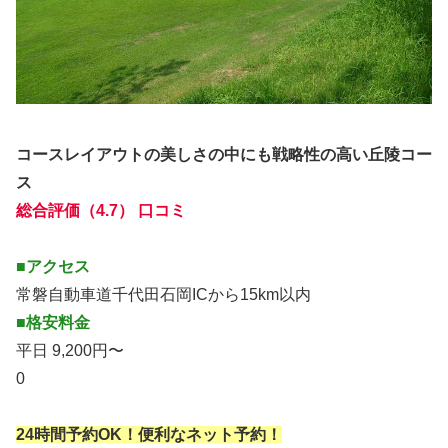
コースレイアウトの美しさの中にも戦略性の高い丘陵コー
ス
総合評価（4.7） 口コミ
■アクセス
常磐自動車道千代田石岡ICから15km以内
■格安料金
平日 9,200円〜
0
24時間予約OK！便利なネット予約！