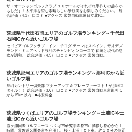
ザ・オーシャンゴルフクラブ １８ホールがそれぞれ手作りの趣をか
もしだす！太平洋を望む素晴らしい景観美をお楽しみください。 総
合評価（4.1） 口コミ ■アクセス 常磐自動車道日立北IC...
茨城県千代田石岡エリアのゴルフ場ランキング～千代田
石岡ICから近いゴルフ場
セゴビアゴルフクラブ イン チヨダ テーマはスペイン。奇才デズ
モンド・ミュアヘッド設計のチャンピオンコースで 伝統と現代の息
吹が調和。 総合評価（4.5） 口コミ ■アクセス 常磐自動...
茨城県那珂エリアのゴルフ場ランキング～那珂ICから近
いゴルフ場
那珂カントリー倶楽部 マナーアップ & プレーファースト！が那珂ス
タイル！！ 総合評価（3.6） 口コミ ■アクセス 常磐自動車道那珂IC
から15km以内 ■格安料金 ...
茨城県つくばエリアのゴルフ場ランキング～土浦ICや土
浦北ICから近いゴルフ場
霞ヶ浦国際ゴルフコース つくば市研究学園都市に隣接し都心から１
時間、常磐道又圏央道を利用し、桜・土浦ＩＣ下車、約１０分の位置