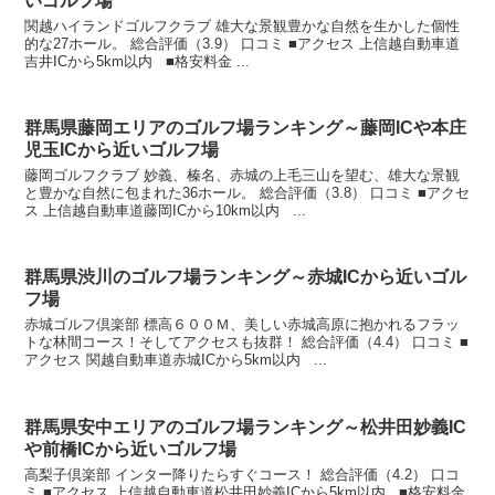
いゴルフ場
関越ハイランドゴルフクラブ 雄大な景観豊かな自然を生かした個性
的な27ホール。 総合評価（3.9） 口コミ ■アクセス 上信越自動車道
吉井ICから5km以内 ■格安料金 ...
群馬県藤岡エリアのゴルフ場ランキング～藤岡ICや本庄
児玉ICから近いゴルフ場
藤岡ゴルフクラブ 妙義、榛名、赤城の上毛三山を望む、雄大な景観
と豊かな自然に包まれた36ホール。 総合評価（3.8） 口コミ ■アクセ
ス 上信越自動車道藤岡ICから10km以内 ...
群馬県渋川のゴルフ場ランキング～赤城ICから近いゴル
フ場
赤城ゴルフ倶楽部 標高６００Ｍ、美しい赤城高原に抱かれるフラッ
トな林間コース！そしてアクセスも抜群！ 総合評価（4.4） 口コミ ■
アクセス 関越自動車道赤城ICから5km以内 ...
群馬県安中エリアのゴルフ場ランキング～松井田妙義IC
や前橋ICから近いゴルフ場
高梨子倶楽部 インター降りたらすぐコース！ 総合評価（4.2） 口コ
ミ ■アクセス 上信越自動車道松井田妙義ICから5km以内 ■格安料金