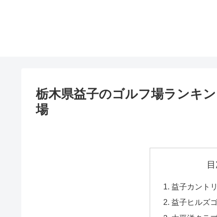
栃木県益子のゴルフ場ランキング
場
目
益子カント
益子ヒルズ