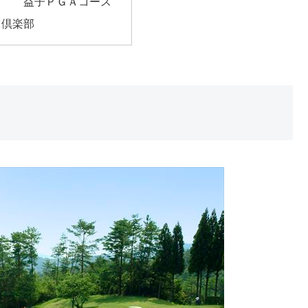
ブ 益子ＰＧＡコース
フ倶楽部