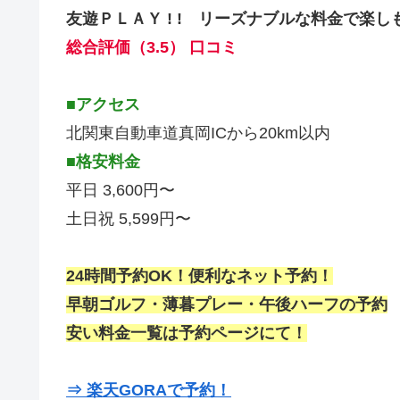
友遊ＰＬＡＹ ! ! リーズナブルな料金で楽し
総合評価（3.5） 口コミ
■アクセス
北関東自動車道真岡ICから20km以内
■格安料金
平日 3,600円〜
土日祝 5,599円〜
24時間予約OK！便利なネット予約！
早朝ゴルフ・薄暮プレー・午後ハーフの予約
安い料金一覧は予約ページにて！
⇒ 楽天GORAで予約！