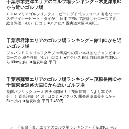
千葉県木更津エリアのゴルフ場ランキング～木更津東IC
から近いゴルフ場
ＰＧＭマリアゴルフリンクス ピートダイゴルフコース 有名なコー
スデザイナーピート・ダイが、 日本で初めて設計したコースです。
総合評価（4.8） 口コミ ■アクセス 圏央道木更津東IC...
千葉県君津エリアのゴルフ場ランキング～館山ICから近
いゴルフ場
ジャパンＰＧＡゴルフクラブ ☆戦略性の高い本格的なチャンピオン
コース☆ 総合評価（4.3） 口コミ ■アクセス 館山自動車道君津ICか
ら10km以内 ■格安料金 平日 ...
千葉県蘇我エリアのゴルフ場ランキング～茂原長南ICや
千葉東金道路大宮ICから近いゴルフ場
長南パブリックコース 圏央道開通！！茂原長南ＩＣより車で５
分！！ 総合評価（4.3） 口コミ ■アクセス 圏央道茂原長南ICから
5km以内 ■格安料金 平日 7,450円...
千葉県千葉北エリアのゴルフ場ランキング～千葉北ICから近