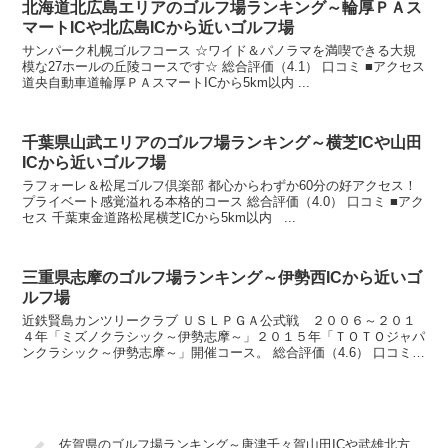
北海道北広島エリアのゴルフ場ランキング～輪厚ＰＡス
マートICや北広島ICから近いゴルフ場
サンパーク札幌ゴルフコース ☆ワイド＆パノラマを満喫できる大規
模な27ホールの丘陵コースです☆ 総合評価（4.1） 口コミ ■アクセス
道央自動車道輪厚ＰＡスマートICから5km以内 ...
千葉県山武エリアのゴルフ場ランキング～横芝ICや山田
ICから近いゴルフ場
ラフォーレ＆松尾ゴルフ倶楽部 都心からわずか60分の好アクセス！
プライベート感覚溢れる本格的コース 総合評価（4.0） 口コミ ■アク
セス 千葉東金道路松尾横芝ICから5km以内 ...
三重県志摩のゴルフ場ランキング～伊勢西ICから近いゴ
ルフ場
近鉄賢島カンツリークラブ ＵＳＬＰＧＡ公式戦 ２００６～２０１
４年「ミズノクラシック～伊勢志摩～」２０１５年「ＴＯＴＯジャパ
ンクラシック～伊勢志摩～」開催コース。 総合評価（4.6） 口コミ
...
佐賀県のゴルフ場ランキング～唐津千々賀山田ICや武雄北方