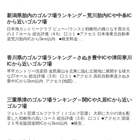
新潟県胎内のゴルフ場ランキング～荒川胎内ICや中条IC
から近いゴルフ場
日本海カントリークラブ ビューバランスと戦略性の織りなす異次元
の２７ホール 総合評価（4.6） 口コミ ■アクセス 日本海東北自動車
道荒川胎内ICから5km以内 ■格安料金 ...
香川県のゴルフ場ランキング～さぬき豊中ICや津田寒川
ICから近いゴルフ場
琴平カントリー倶楽部 金毘羅山を北東に臨む丘陵地に展開する雄大
な27ホール 総合評価（3.8） 口コミ ■アクセス 高松自動車道さぬき
豊中ICから5km以内 アクセス(地図) ...
三重県津のゴルフ場ランキング～関ICや久居ICから近い
ゴルフ場
フォレスト芸濃ゴルフクラブ（Ｊゴルフ芸濃） 大胆に大小の池を配
置した戦略性の高いコース 総合評価（3.8） 口コミ ■アクセス 国道
２５号名阪国道関ICから5km以内 ■格安...