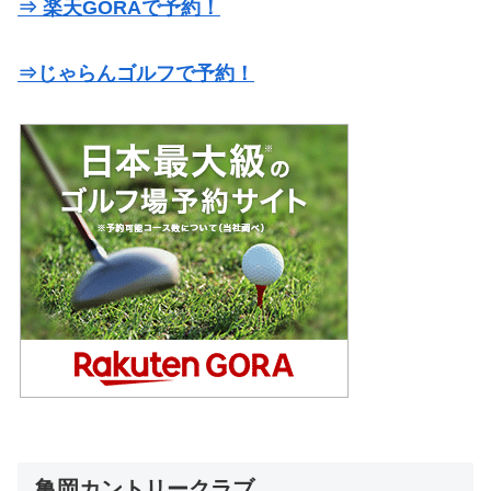
⇒ 楽天GORAで予約！
⇒じゃらんゴルフで予約！
亀岡カントリークラブ