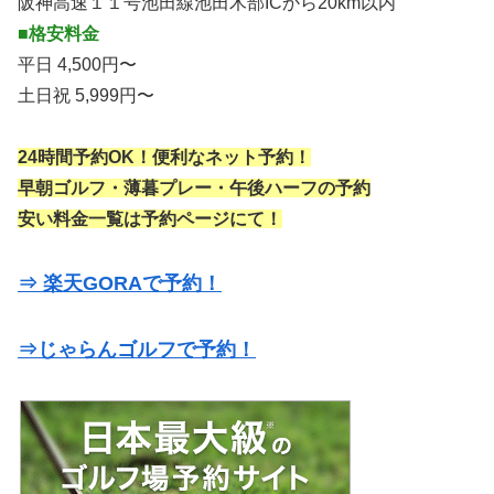
阪神高速１１号池田線池田木部ICから20km以内
■格安料金
平日 4,500円〜
土日祝 5,999円〜
24時間予約OK！便利なネット予約！
早朝ゴルフ・薄暮プレー・午後ハーフの予約
安い料金一覧は予約ページにて！
⇒ 楽天GORAで予約！
⇒じゃらんゴルフで予約！