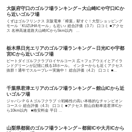
大阪府守口のゴルフ場ランキング～大山崎ICや守口ICか
ら近いゴルフ場
くずはゴルフリンクス 京阪電車「樟葉」駅すぐ！大型ショッピング
モール「KUZUHAモール」も近い♪ 総合評価（3.7） 口コミ ■アクセ
ス 名神高速道路大山崎ICから5km以内 ...
栃木県日光エリアのゴルフ場ランキング～日光ICや宇都
宮ICから近いゴルフ場
ピートダイゴルフクラブロイヤルコース 広々フェアウエイとアイラ
ンドグリーンが記憶に残る18ホール。 インターからも近くアクセス
抜群！通年でスループレー実施中！ 総合評価（4.2） 口コミ ■...
千葉県君津エリアのゴルフ場ランキング～館山ICから近
いゴルフ場
ジャパンＰＧＡゴルフクラブ ☆戦略性の高い本格的なチャンピオン
コース☆ 総合評価（4.3） 口コミ ■アクセス 館山自動車道君津ICか
ら10km以内 ■格安料金 平日 ...
山梨県都留のゴルフ場ランキング～都留ICや大月ICから