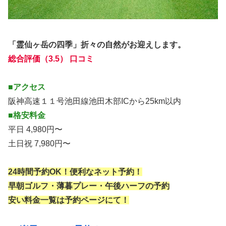
「霊仙ヶ岳の四季」折々の自然がお迎えします。
総合評価（3.5） 口コミ
■アクセス
阪神高速１１号池田線池田木部ICから25km以内
■格安料金
平日 4,980円〜
土日祝 7,980円〜
24時間予約OK！便利なネット予約！
早朝ゴルフ・薄暮プレー・午後ハーフの予約
安い料金一覧は予約ページにて！