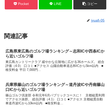
Pocket
LINE
コピー
jyuafi-05
関連記事
広島県東広島のゴルフ場ランキング～志和ICや西条ICか
ら近いゴルフ場
東広島カントリークラブ 緩やかな丘陵地に広がる36ホールズ。 総合
評価（4.0） 口コミ ■アクセス 山陽自動車道志和ICから5km以内 ■
格安料金 平日 7,000円...
兵庫県篠山のゴルフ場ランキング～道丹波ICや丹南篠山
口ICから近いゴルフ場
篠山ゴルフ倶楽部 令和元年6月パブリックコースに！ 京都縦貫利用
でアクセス抜群。 総合評価（4.1） 口コミ ■アクセス 京都縦貫自動
車道丹波ICから10km以内 ■格安料金...