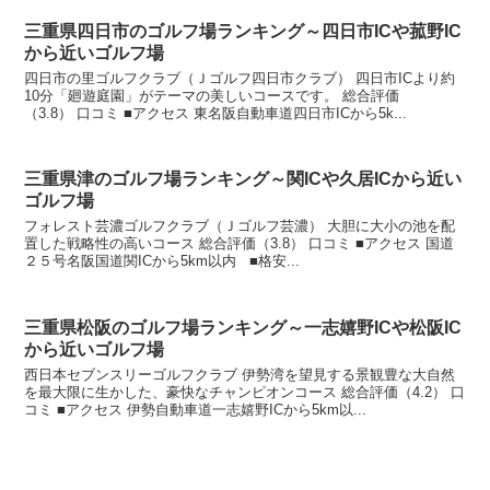
三重県四日市のゴルフ場ランキング～四日市ICや菰野IC
から近いゴルフ場
四日市の里ゴルフクラブ（Ｊゴルフ四日市クラブ） 四日市ICより約
10分「廻遊庭園」がテーマの美しいコースです。 総合評価
（3.8） 口コミ ■アクセス 東名阪自動車道四日市ICから5k...
三重県津のゴルフ場ランキング～関ICや久居ICから近い
ゴルフ場
フォレスト芸濃ゴルフクラブ（Ｊゴルフ芸濃） 大胆に大小の池を配
置した戦略性の高いコース 総合評価（3.8） 口コミ ■アクセス 国道
２５号名阪国道関ICから5km以内 ■格安...
三重県松阪のゴルフ場ランキング～一志嬉野ICや松阪IC
から近いゴルフ場
西日本セブンスリーゴルフクラブ 伊勢湾を望見する景観豊な大自然
を最大限に生かした、豪快なチャンピオンコース 総合評価（4.2） 口
コミ ■アクセス 伊勢自動車道一志嬉野ICから5km以...