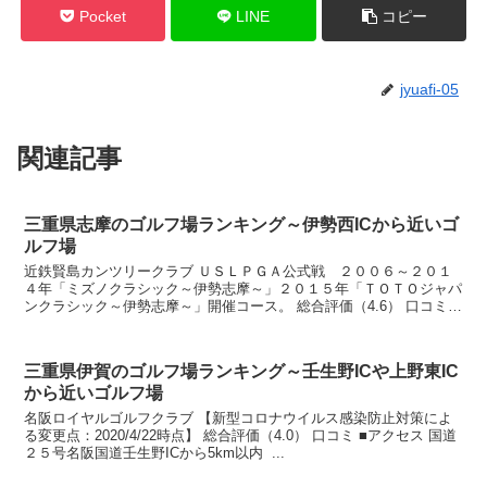
Pocket
LINE
コピー
jyuafi-05
関連記事
三重県志摩のゴルフ場ランキング～伊勢西ICから近いゴ
ルフ場
近鉄賢島カンツリークラブ ＵＳＬＰＧＡ公式戦 ２００６～２０１
４年「ミズノクラシック～伊勢志摩～」２０１５年「ＴＯＴＯジャパ
ンクラシック～伊勢志摩～」開催コース。 総合評価（4.6） 口コミ
...
三重県伊賀のゴルフ場ランキング～壬生野ICや上野東IC
から近いゴルフ場
名阪ロイヤルゴルフクラブ 【新型コロナウイルス感染防止対策によ
る変更点：2020/4/22時点】 総合評価（4.0） 口コミ ■アクセス 国道
２５号名阪国道壬生野ICから5km以内 ...