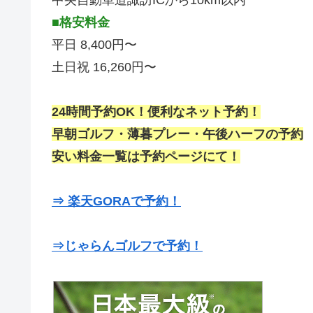
■格安料金
平日 8,400円〜
土日祝 16,260円〜
24時間予約OK！便利なネット予約！
早朝ゴルフ・薄暮プレー・午後ハーフの予約
安い料金一覧は予約ページにて！
⇒ 楽天GORAで予約！
⇒じゃらんゴルフで予約！