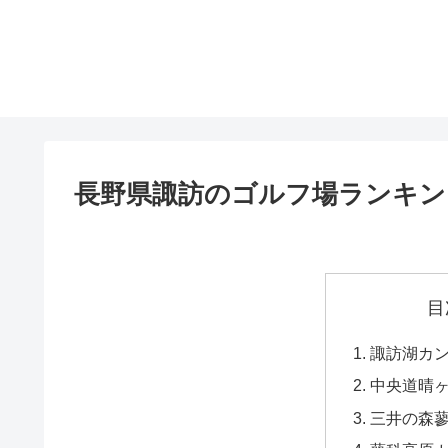
長野県諏訪のゴルフ場ランキン
目
諏訪湖カ
中央道晴
三井の森