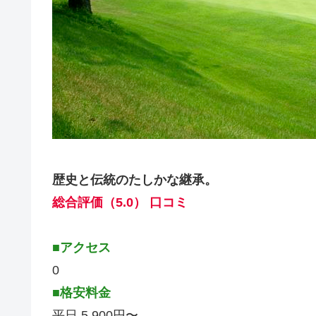
歴史と伝統のたしかな継承。
総合評価（5.0） 口コミ
■アクセス
0
■格安料金
平日 5,900円〜