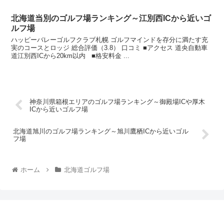
北海道当別のゴルフ場ランキング～江別西ICから近いゴ
ルフ場
ハッピーバレーゴルフクラブ札幌 ゴルフマインドを存分に満たす充
実のコースとロッジ 総合評価（3.8） 口コミ ■アクセス 道央自動車
道江別西ICから20km以内 ■格安料金 ...
神奈川県箱根エリアのゴルフ場ランキング～御殿場ICや厚木
ICから近いゴルフ場
北海道旭川のゴルフ場ランキング～旭川鷹栖ICから近いゴル
フ場
ホーム
北海道ゴルフ場